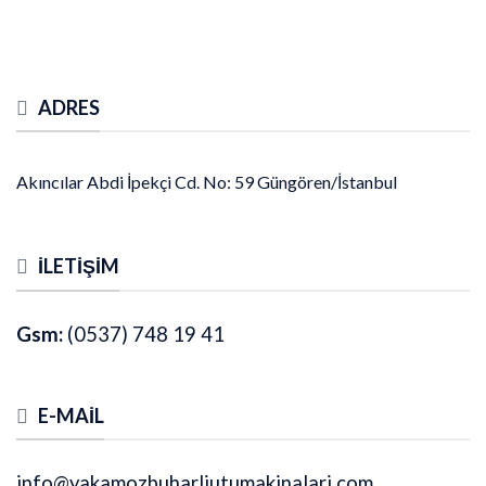
ADRES
Akıncılar Abdi İpekçi Cd. No: 59 Güngören/İstanbul
İLETIŞIM
Gsm:
(0537) 748 19 41
E-MAIL
info@yakamozbuharliutumakinalari.com