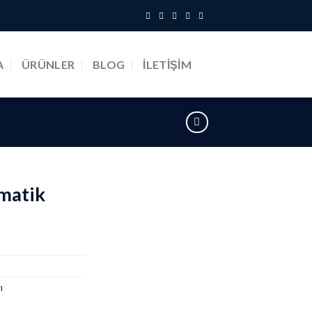
A
ÜRÜNLER
BLOG
İLETIŞIM
omatik
ı