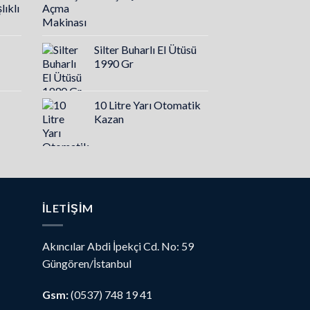
ıklı
Silter Buharlı El Ütüsü
1990 Gr
10 Litre Yarı Otomatik
Kazan
İLETIŞIM
Akıncılar Abdi İpekçi Cd. No: 59
Güngören/İstanbul
Gsm:
(0537) 748 19 41