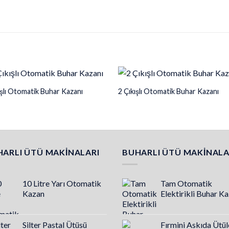
ışlı Otomatik Buhar Kazanı
2 Çıkışlı Otomatik Buhar Kazanı
ARLI ÜTÜ MAKINALARI
BUHARLI ÜTÜ MAKINALA
10 Litre Yarı Otomatik
Tam Otomatik
Kazan
Elektirikli Buhar K
Silter Pastal Ütüsü
Fırmini Askıda Ütü