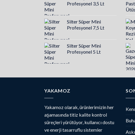
Profesyonel 3,5 Lt
Silter Süper Mini
Profesyonel 7,5 Lt
Silter Süper Mini
Profesyonel 5 Lt
YAKAMOZ
SO
Yakamoz olarak, ürünlerimizin her
Kend
aşamasında titiz kalite kontrol
Buha
süreçleri yürütüyor, kullanıcı dostu
ve enerji tasarruflu sistemler
Askı