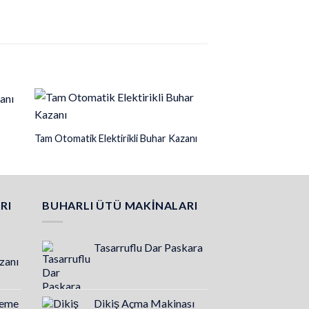
Tam Otomatik Elektirikli Buhar Kazanı
RI
BUHARLI ÜTÜ MAKINALARI
Tasarruflu Dar Paskara
azanı
leme
Dikiş Açma Makinası