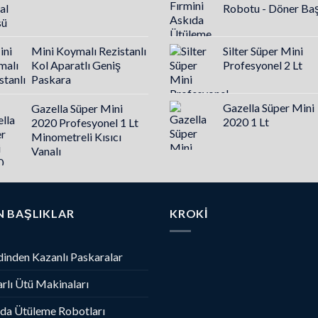
Robotu - Döner Başl
Mini Koymalı Rezistanlı
Silter Süper Mini
Kol Aparatlı Geniş
Profesyonel 2 Lt
Paskara
Gazella Süper Mini
Gazella Süper Mini
2020 1 Lt
2020 Profesyonel 1 Lt
Minometreli Kısıcı
Vanalı
N BAŞLIKLAR
KROKI
inden Kazanlı Paskaralar
rlı Ütü Makinaları
da Ütüleme Robotları