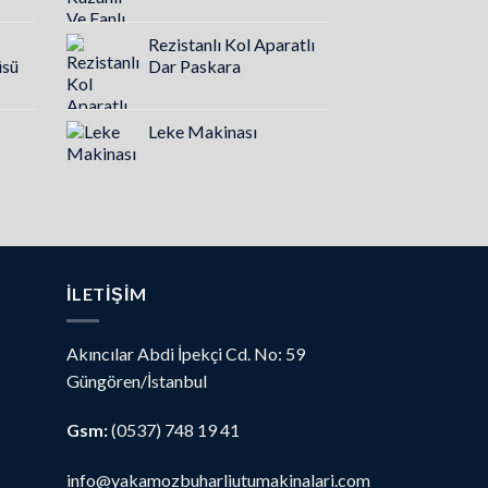
Rezistanlı Kol Aparatlı
üsü
Dar Paskara
Leke Makinası
İLETIŞIM
Akıncılar Abdi İpekçi Cd. No: 59
Güngören/İstanbul
Gsm:
(0537) 748 19 41
info@yakamozbuharliutumakinalari.com