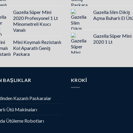
Gazella Süper Mini
Gazella Slim Dikiş
2020 Profesyonel 1 Lt
Açma Buharlı El Üt
Minometreli Kısıcı
Vanalı
Gazella Süper Mini
2020 1 Lt
Mini Koymalı Rezistanlı
Kol Aparatlı Geniş
Paskara
N BAŞLIKLAR
KROKI
inden Kazanlı Paskaralar
rlı Ütü Makinaları
da Ütüleme Robotları