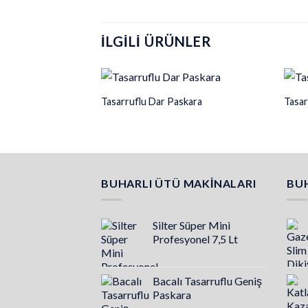
İLGILI ÜRÜNLER
Tasarruflu Dar Paskara
Tasar
BUHARLI ÜTÜ MAKINALARI
BUH
Silter Süper Mini
Profesyonel 7,5 Lt
Bacalı Tasarruflu Geniş
Paskara