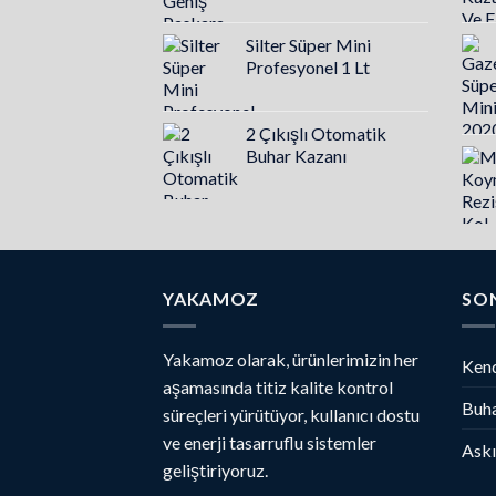
Silter Süper Mini
Profesyonel 1 Lt
2 Çıkışlı Otomatik
Buhar Kazanı
YAKAMOZ
SO
Yakamoz olarak, ürünlerimizin her
Kend
aşamasında titiz kalite kontrol
Buha
süreçleri yürütüyor, kullanıcı dostu
ve enerji tasarruflu sistemler
Askı
geliştiriyoruz.