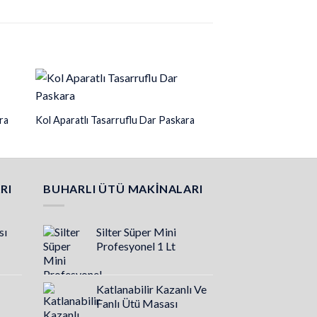
ra
Kol Aparatlı Tasarruflu Dar Paskara
Mini Koymalı Kol Apa
RI
BUHARLI ÜTÜ MAKINALARI
sı
Silter Süper Mini
Profesyonel 1 Lt
Katlanabilir Kazanlı Ve
Fanlı Ütü Masası